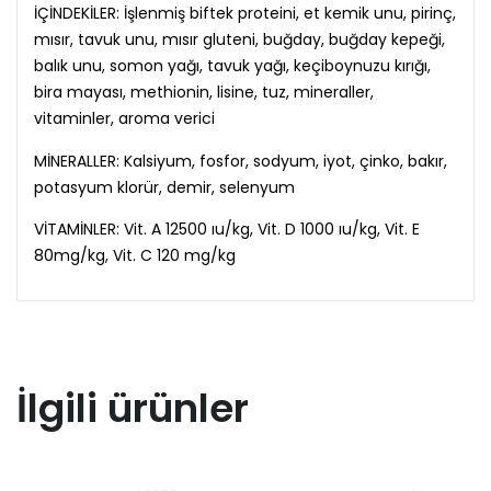
İÇİNDEKİLER: İşlenmiş biftek proteini, et kemik unu, pirinç,
mısır, tavuk unu, mısır gluteni, buğday, buğday kepeği,
balık unu, somon yağı, tavuk yağı, keçiboynuzu kırığı,
bira mayası, methionin, lisine, tuz, mineraller,
vitaminler, aroma verici
MİNERALLER: Kalsiyum, fosfor, sodyum, iyot, çinko, bakır,
potasyum klorür, demir, selenyum
VİTAMİNLER: Vit. A 12500 ıu/kg, Vit. D 1000 ıu/kg, Vit. E
80mg/kg, Vit. C 120 mg/kg
İlgili ürünler