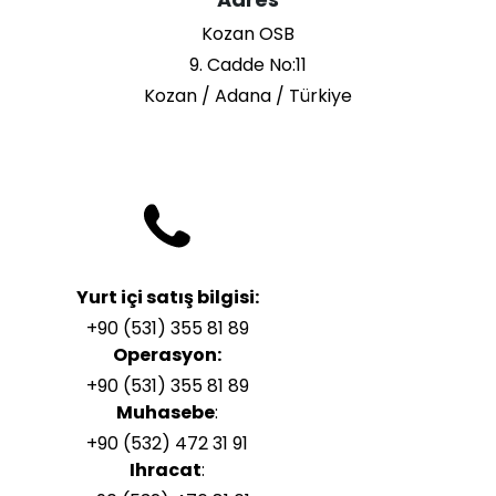
Kozan OSB
9. Cadde No:11
Kozan / Adana / Türkiye
Yurt içi satış bilgisi:
+90 (531) 355 81 89
Operasyon:
+90 (531) 355 81 89
Muhasebe
:
+90 (532) 472 31 91
Ihracat
: