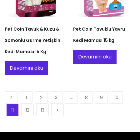
Pet Coin Tavuk & Kuzu &
Pet Coin Tavuklu Yavru
Somonlu Gurme Yetişkin
Kedi Maması 15 kg
Kedi Maması 15 Kg
Devamını oku
Devamını oku
1
2
3
…
8
9
10
11
12
13