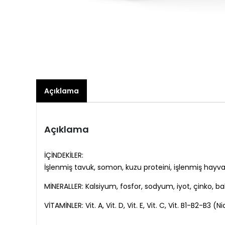
Açıklama
Açıklama
İÇİNDEKİLER:
İşlenmiş tavuk, somon, kuzu proteini, işlenmiş hayvans
MİNERALLER: Kalsiyum, fosfor, sodyum, iyot, çinko, b
VİTAMİNLER: Vit. A, Vit. D, Vit. E, Vit. C, Vit. B1-B2-B3 