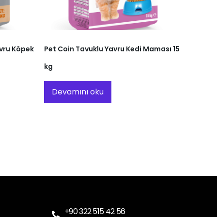
Yavru Köpek
Pet Coin Tavuklu Yavru Kedi Maması 15
kg
Devamını oku
+90 322 515 42 56