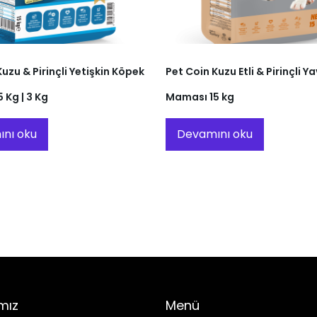
uzu & Pirinçli Yetişkin Köpek
Pet Coin Kuzu Etli & Pirinçli 
 Kg | 3 Kg
Maması 15 kg
nı oku
Devamını oku
mız
Menü