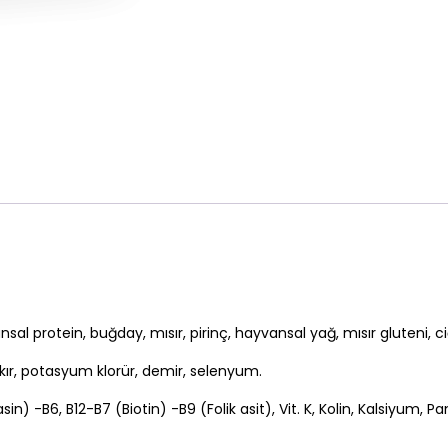
al protein, buğday, mısır, pirinç, hayvansal yağ, mısır gluteni, ci
akır, potasyum klorür, demir, selenyum.
(Niasin) -B6, B12-B7 (Biotin) -B9 (Folik asit), Vit. K, Kolin, Kalsiyum, 