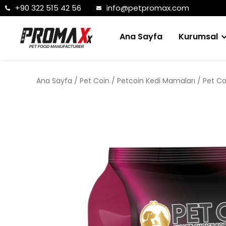
+90 322 515 42 56
info@petpromax.com
Ana Sayfa
Kurumsal
Ana Sayfa
/
Pet Coin
/
Petcoin Kedi Mamaları
/ Pet Co