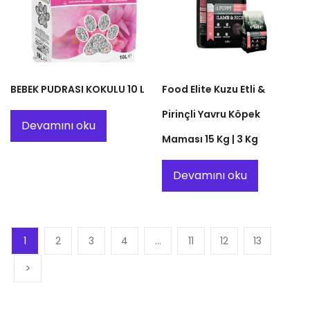
BEBEK PUDRASI KOKULU 10 L
Food Elite Kuzu Etli &
Pirinçli Yavru Köpek
Devamını oku
Maması 15 Kg | 3 Kg
Devamını oku
1
2
3
4
…
11
12
13