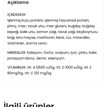
Açıklama
İÇİNDEKİLER:
İşlenmiş kuzu proteini, işlenmiş hayvansal protein,
pirinç, mısır, tavuk unu, mısır gluteni, buğday, buğday
kepeği, balık unu, somon yağı, tavuk yağı, keçiboynuzu
kırığı, bira mayası, methionin, lisine, tuz, mineraller,
vitaminler, aroma verici.
MİNERALLER: Kalsiyum, fosfor, sodyum, iyot, çinko, bakır,
potasyum klorür, demir, selenyum.
VİTAMİNLER: Vit. A 12500 ıu/kg, Vit. D 1000 ıu/kg, Vit. E
80mg/kg, Vit. C 120 mg/kg
İlgili ürünler