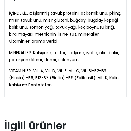
İÇİNDEKİLER: İşlenmiş tavuk proteini, et kemik unu, pirinç,
mısır, tavuk unu, mısır gluteni, buğday, buğday kepeği,
balık unu, somon yağı, tavuk yağı, keçiboynuzu kırığı,
bira mayası, methionin, lisine, tuz, mineraller,
vitaminler, aroma verici
MİNERALLER: Kalsiyum, fosfor, sodyum, iyot, çinko, bakır,
potasyum klorür, demir, selenyum
VİTAMİNLER: Vit. A, Vit. D, Vit. E, Vit. C, Vit. B1-B2-B3
(Niasin) -B6, B12-B7 (Biotin) -B9 (Folik asit), Vit. K, Kolin,
Kalsiyum Pantotetan
İlgili ürünler