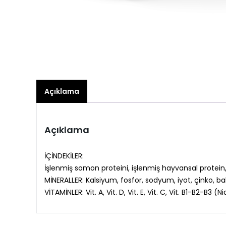
Açıklama
Açıklama
İÇİNDEKİLER:
İşlenmiş somon proteini, işlenmiş hayvansal protein, b
MİNERALLER: Kalsiyum, fosfor, sodyum, iyot, çinko, b
VİTAMİNLER: Vit. A, Vit. D, Vit. E, Vit. C, Vit. B1-B2-B3 (