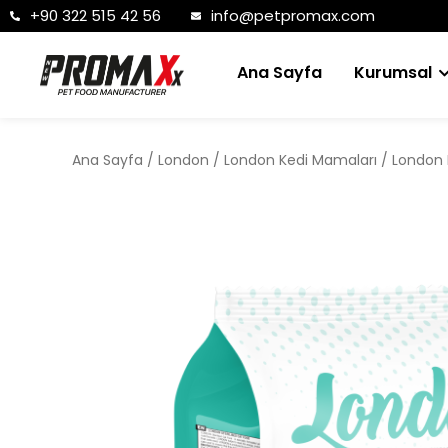
+90 322 515 42 56
info@petpromax.com
Ana Sayfa
Kurumsal
Ana Sayfa
/
London
/
London Kedi Mamaları
/ London K