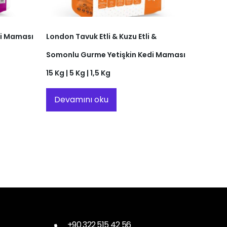
di Maması
London Tavuk Etli & Kuzu Etli &
Somonlu Gurme Yetişkin Kedi Maması
15 Kg | 5 Kg | 1,5 Kg
Devamını oku
+90 322 515 42 56