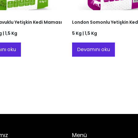
vuklu Yetişkin Kedi Maması
London Somonlu Yetişkin Ke
g | 1,5 Kg
5 Kg | 1,5 Kg
nı oku
Devamını oku
mız
Menü