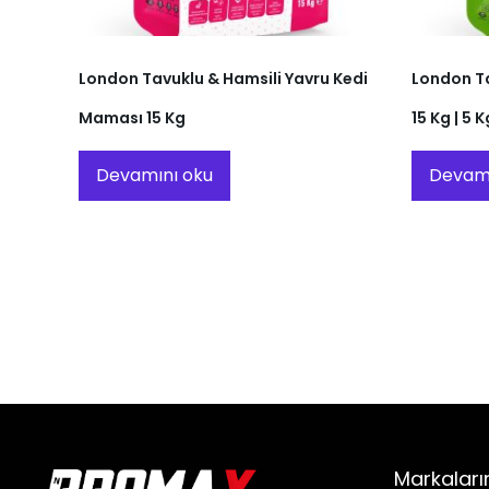
London Tavuklu & Hamsili Yavru Kedi
London Ta
Maması 15 Kg
15 Kg | 5 K
Devamını oku
Devamı
Markaları