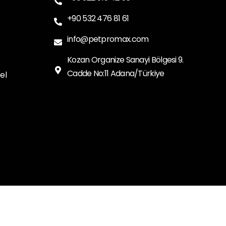
+90 532 476 81 61
info@petpromax.com
Kozan Organize Sanayi Bölgesi 9.
Cadde No:11 Adana/Türkiye
el