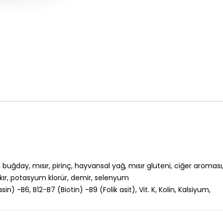
uğday, mısır, pirinç, hayvansal yağ, mısır gluteni, ciğer aroması, 
akır, potasyum klorür, demir, selenyum
Niasin) -B6, B12-B7 (Biotin) -B9 (Folik asit), Vit. K, Kolin, Kalsiyum,