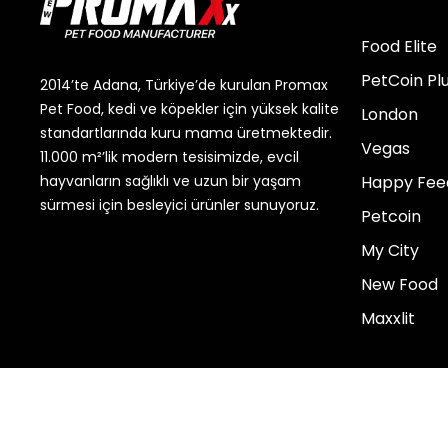
Food Elite
PetCoin Pl
2014’te Adana, Türkiye’de kurulan Promax
Pet Food, kedi ve köpekler için yüksek kalite
London
standartlarında kuru mama üretmektedir.
Vegas
11.000 m²’lik modern tesisimizde, evcil
Happy Fee
hayvanların sağlıklı ve uzun bir yaşam
sürmesi için besleyici ürünler sunuyoruz.
Petcoin
My City
New Food
Maxxlit
Copyright © 2026 PetPromax | Powered by petpromaxx