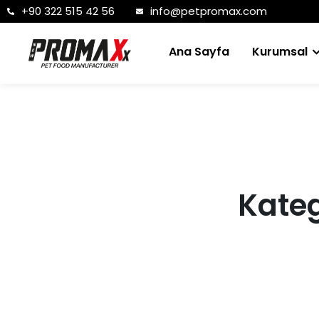
+90 322 515 42 56
info@petpromax.com
Ana Sayfa
Kurumsal
Kateg