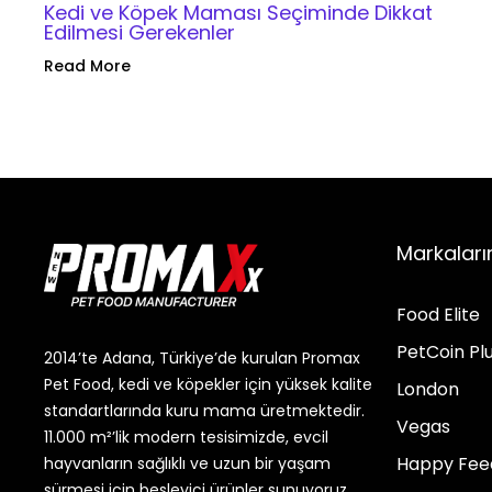
Kedi ve Köpek Maması Seçiminde Dikkat
Edilmesi Gerekenler
Read More
Markaları
Food Elite
PetCoin Pl
2014’te Adana, Türkiye’de kurulan Promax
Pet Food, kedi ve köpekler için yüksek kalite
London
standartlarında kuru mama üretmektedir.
Vegas
11.000 m²’lik modern tesisimizde, evcil
Happy Fee
hayvanların sağlıklı ve uzun bir yaşam
sürmesi için besleyici ürünler sunuyoruz.