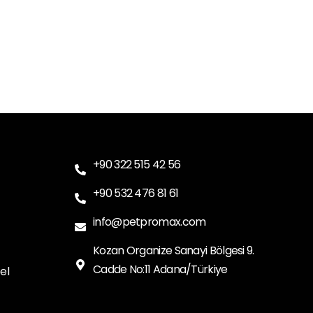
+90 322 515 42 56
+90 532 476 81 61
info@petpromax.com
Kozan Organize Sanayi Bölgesi 9.
Cadde No:11 Adana/Türkiye
el