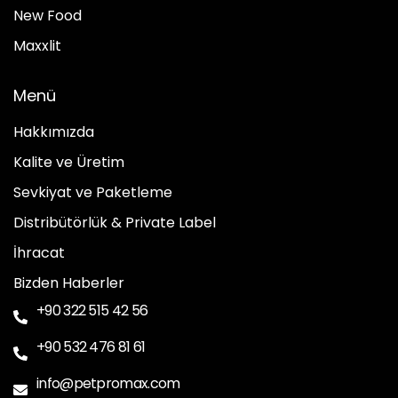
New Food
Maxxlit
Menü
Hakkımızda
Kalite ve Üretim
Sevkiyat ve Paketleme
Distribütörlük & Private Label
İhracat
Bizden Haberler
+90 322 515 42 56
+90 532 476 81 61
info@petpromax.com