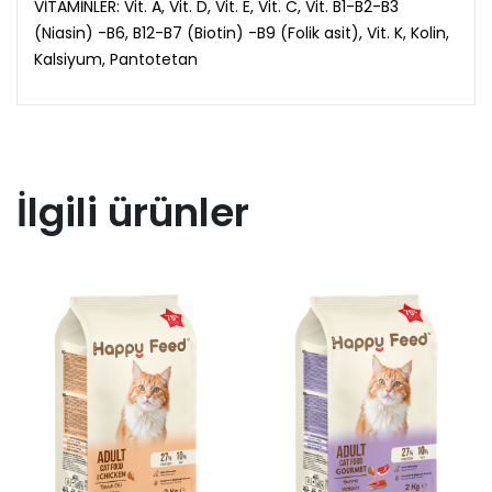
VİTAMİNLER: Vit. A, Vit. D, Vit. E, Vit. C, Vit. B1-B2-B3
(Niasin) -B6, B12-B7 (Biotin) -B9 (Folik asit), Vit. K, Kolin,
Kalsiyum, Pantotetan
İlgili ürünler