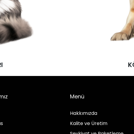
I
K
I
K
mız
Menü
Hakkımızda
us
Kalite ve Üretim
Sevkiyat ve Paketleme