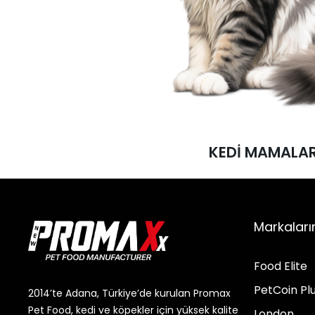
KEDİ MAMALAR
KEDİ MAMALAR
Markaları
Food Elite
PetCoin Pl
2014’te Adana, Türkiye’de kurulan Promax
Pet Food, kedi ve köpekler için yüksek kalite
London