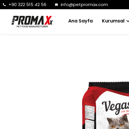
+90 322 515 42 56
info@petpromax.com
Ana Sayfa
Kurumsal