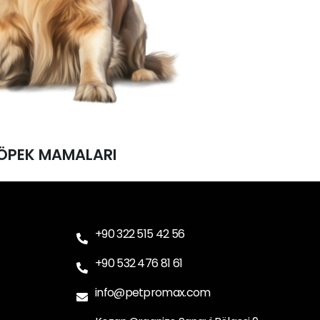
ÖPEK MAMALARI
ÖPEK MAMALARI
+90 322 515 42 56
+90 532 476 81 61
info@petpromax.com