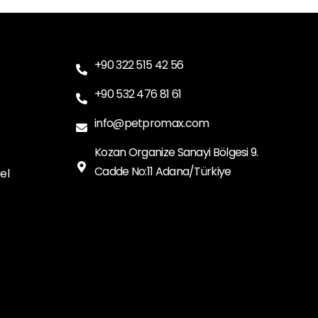
+90 322 515 42 56
+90 532 476 81 61
info@petpromax.com
Kozan Organize Sanayi Bölgesi 9.
Cadde No:11 Adana/Türkiye
el