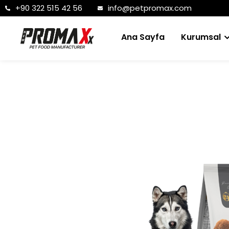
+90 322 515 42 56
info@petpromax.com
Ana Sayfa
Kurumsal