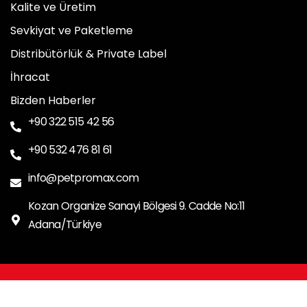
Kalite ve Üretim
Sevkiyat ve Paketleme
Distribütörlük & Private Label
İhracat
Bizden Haberler
+90 322 515 42 56
+90 532 476 81 61
info@petpromax.com
Kozan Organize Sanayi Bölgesi 9. Cadde No:11
Adana/Türkiye
Copyright © 2026 PetPromax | Powered by petpromaxx